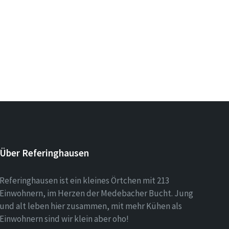
Über Referinghausen
Referinghausen ist ein kleines Örtchen mit 213
Einwohnern, im Herzen der Medebacher Bucht. Jung
und alt leben hier zusammen, mit mehr Kühen als
Einwohnern sind wir klein aber oho!