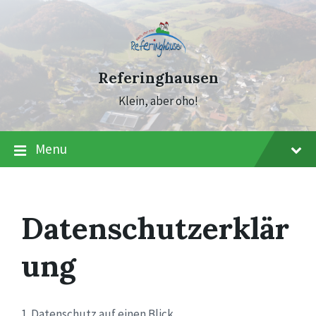
Skip
Skip
Skip
to
to
to
content
main
footer
navigation
Referinghausen
Klein, aber oho!
Menu
Datenschutzerklär
ung
1. Datenschutz auf einen Blick