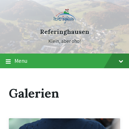
Skip
Skip
Skip
to
to
to
content
main
footer
navigation
Referinghausen
Klein, aber oho!
Menu
Galerien