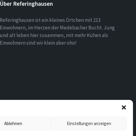
Über Referinghausen
Referinghausen ist ein kleines Örtchen mit 213
Einwohnern, im Herzen der Medebacher Bucht. Jung
und alt leben hier zusammen, mit mehr Kühen als
Einwohnern sind wir klein aber oho!
Ablehnen
Einstellungen anzeigen