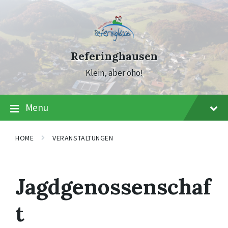
Skip
Skip
Skip
to
to
to
content
main
footer
navigation
Referinghausen
Klein, aber oho!
Menu
HOME
VERANSTALTUNGEN
Jagdgenossenschaf
t