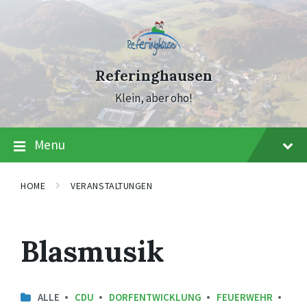
Skip
Skip
Skip
to
to
to
content
main
footer
navigation
Referinghausen
Klein, aber oho!
Menu
HOME
VERANSTALTUNGEN
Blasmusik
ALLE
CDU
DORFENTWICKLUNG
FEUERWEHR