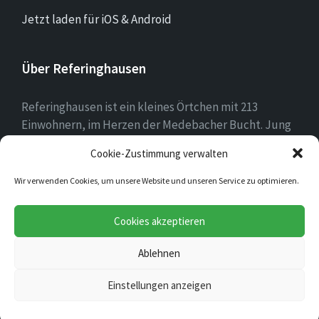
Jetzt laden für iOS & Android
Über Referinghausen
Referinghausen ist ein kleines Örtchen mit 213
Einwohnern, im Herzen der Medebacher Bucht. Jung
und alt leben hier zusammen, mit mehr Kühen als
Cookie-Zustimmung verwalten
Einwohnern sind wir klein aber oho!
Wir verwenden Cookies, um unsere Website und unseren Service zu optimieren.
E-
Facebook
Instagram
YouTube
Cookies akzeptieren
Mail
Ablehnen
© 2026 Referinghausen
Einstellungen anzeigen