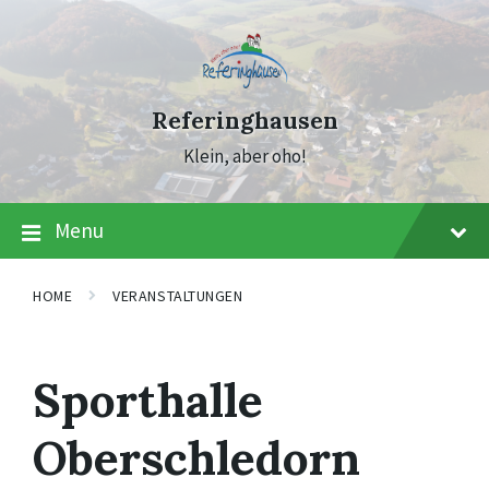
Skip
Skip
Skip
to
to
to
content
main
footer
navigation
Referinghausen
Klein, aber oho!
Menu
HOME
VERANSTALTUNGEN
Sporthalle
Oberschledorn