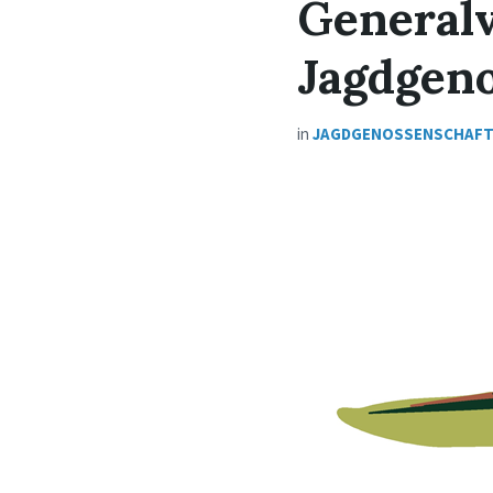
General
Jagdgen
in
JAGDGENOSSENSCHAF