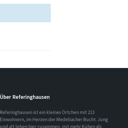
Über Referinghausen
Referinghausen ist ein kleines Örtchen mit 213
Einwohnern, im Herzen der Medebacher Bucht. Jung
und alt leben hier zusammen, mit mehr Kühen als