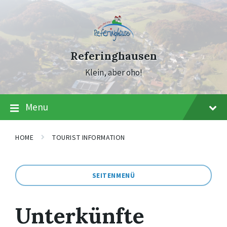
Skip
Skip
Skip
to
to
to
content
main
footer
navigation
Referinghausen
Klein, aber oho!
Menu
HOME
TOURIST INFORMATION
SEITENMENÜ
Unterkünfte