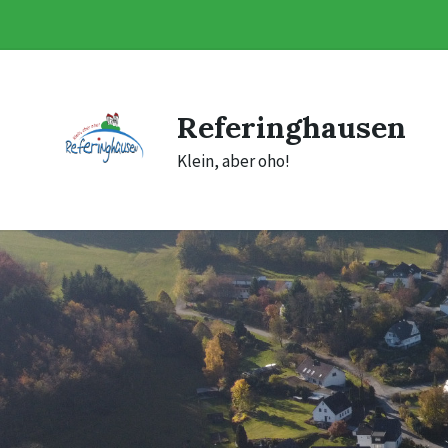
Skip
Skip
Skip
to
to
to
content
main
footer
navigation
Referinghausen
Klein, aber oho!