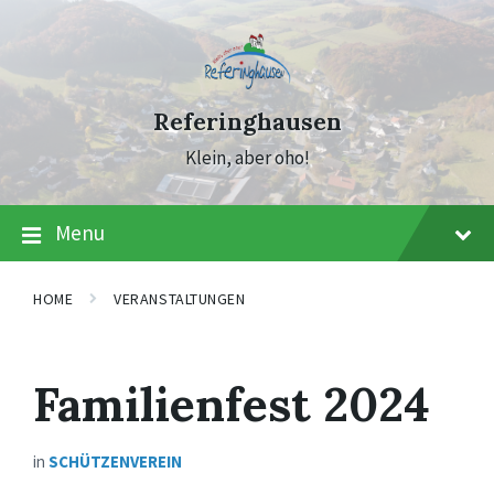
Skip
Skip
Skip
to
to
to
content
main
footer
navigation
Referinghausen
Klein, aber oho!
Menu
HOME
VERANSTALTUNGEN
Familienfest 2024
in
SCHÜTZENVEREIN