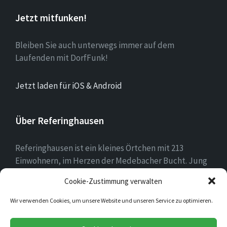
Jetzt mitfunken!
Bleiben Sie auch unterwegs immer auf dem
Laufenden mit DorfFunk!
Jetzt laden für iOS & Android
Über Referinghausen
Referinghausen ist ein kleines Örtchen mit 213
Einwohnern, im Herzen der Medebacher Bucht. Jung
und alt leben hier zusammen, mit mehr Kühen als
Cookie-Zustimmung verwalten
Einwohnern sind wir klein aber oho!
Wir verwenden Cookies, um unsere Website und unseren Service zu optimieren.
E-
Facebook
Instagram
YouTube