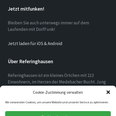
Jetzt mitfunken!
Bleiben Sie auch unterwegs immer auf dem
Laufenden mit DorfFunk!
Jetzt laden für iOS & Android
Über Referinghausen
Referinghausen ist ein kleines Örtchen mit 213
Einwohnern, im Herzen der Medebacher Bucht. Jung
und alt leben hier zusammen, mit mehr Kühen als
Cookie-Zustimmung verwalten
Einwohnern sind wir klein aber oho!
Wir verwenden Cookies, um unsere Website und unseren Service zu optimieren.
E-
Facebook
Instagram
YouTube