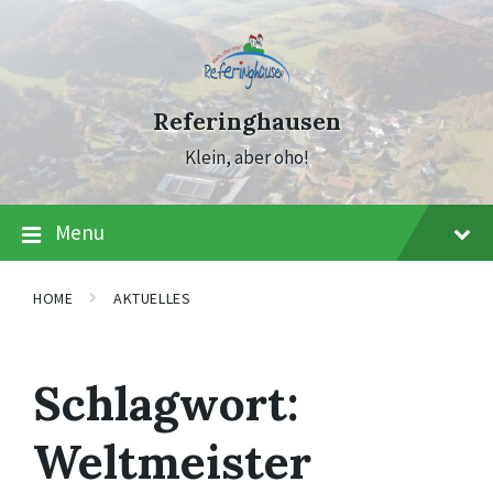
Skip
Skip
Skip
to
to
to
content
main
footer
navigation
Referinghausen
Klein, aber oho!
Menu
HOME
AKTUELLES
Schlagwort:
Weltmeister