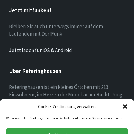
Jetzt mitfunken!
Bleiben Sie auch unterwegs immer auf dem
Laufenden mit DorfFunk!
Jetzt laden für iOS & Android
Über Referinghausen
Referinghausen ist ein kleines Örtchen mit 213
Einwohnern, im Herzen der Medebacher Bucht. Jung
und alt leben hier zusammen, mit mehr Kühen als
Cookie-Zustimmung verwalten
Einwohnern sind wir klein aber oho!
Wir verwenden Cookies, um unsere Website und unseren Service zu optimieren.
E-
Facebook
Instagram
YouTube