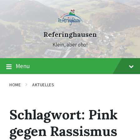
Skip
Skip
Skip
to
to
to
content
main
footer
navigation
Referinghausen
Klein, aber oho!
Menu
HOME
AKTUELLES
Schlagwort:
Pink
gegen Rassismus