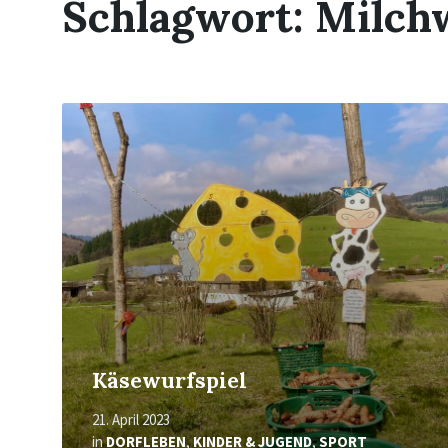
Schlagwort:
Milch
Mehr
erfahren
Käsewurfspiel
21. April 2023
in
DORFLEBEN
,
KINDER & JUGEND
,
SPORT