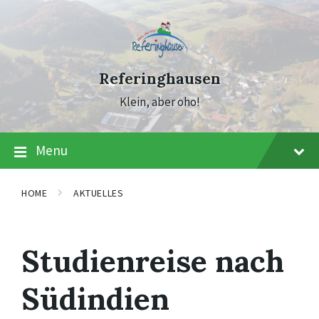
Skip
Skip
Skip
to
to
to
content
main
footer
navigation
Referinghausen
Klein, aber oho!
Menu
HOME
AKTUELLES
Studienreise nach
Südindien