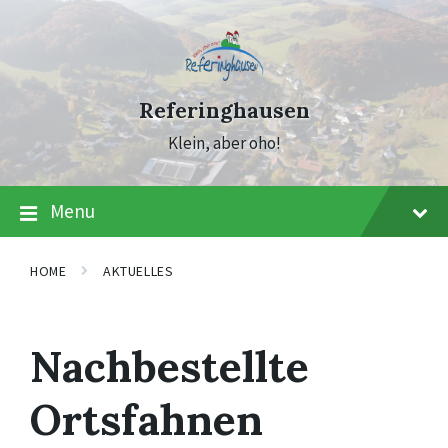
Skip
Skip
Skip
to
to
to
content
main
footer
navigation
Referinghausen
Klein, aber oho!
Menu
HOME
AKTUELLES
Nachbestellte
Ortsfahnen