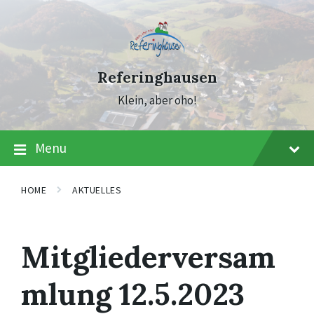
Skip
Skip
Skip
to
to
to
content
main
footer
navigation
Referinghausen
Klein, aber oho!
Menu
HOME
AKTUELLES
Mitgliederversam
mlung 12.5.2023