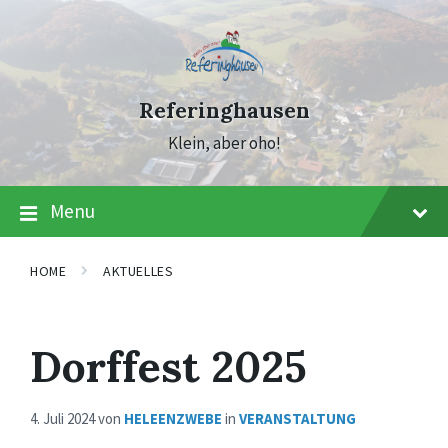
Skip
Skip
Skip
to
to
to
content
main
footer
navigation
Referinghausen
Klein, aber oho!
Menu
HOME
AKTUELLES
Dorffest 2025
4. Juli 2024
von
HELEENZWEBE
in
VERANSTALTUNG