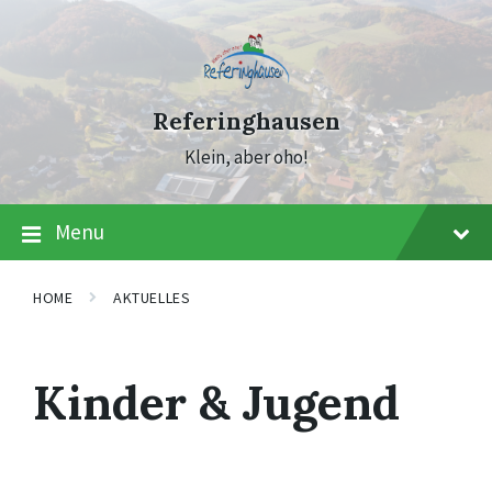
Skip
Skip
Skip
to
to
to
content
main
footer
navigation
Referinghausen
Klein, aber oho!
Menu
HOME
AKTUELLES
Kinder & Jugend